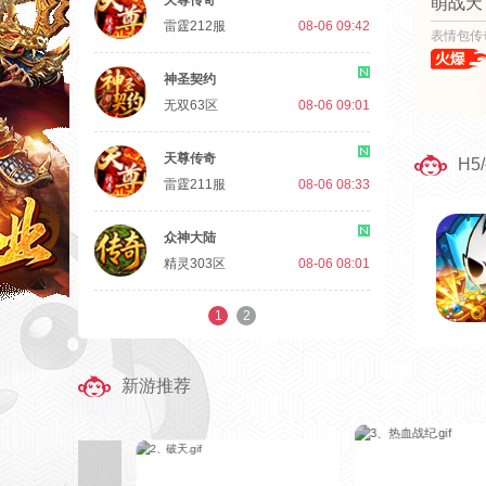
天尊传奇
萌战天
雷霆212服
08-06 09:42
表情包传
神圣契约
无双63区
08-06 09:01
天尊传奇
H5
雷霆211服
08-06 08:33
众神大陆
精灵303区
08-06 08:01
1
2
新游推荐