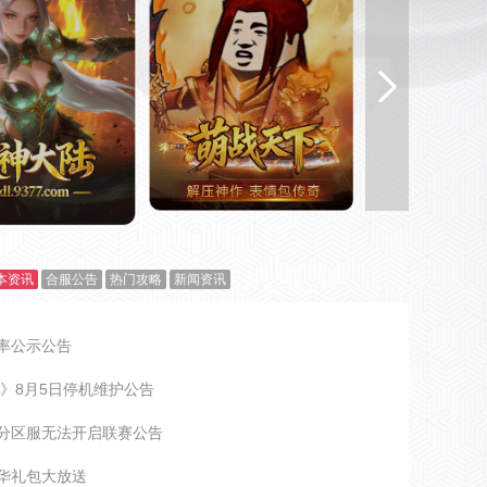
开始游戏
开
本资讯
合服公告
热门攻略
新闻资讯
始游戏
官网
|
礼包
官网
率公示公告
|
礼包
奇》8月5日停机维护公告
分区服无法开启联赛公告
华礼包大放送