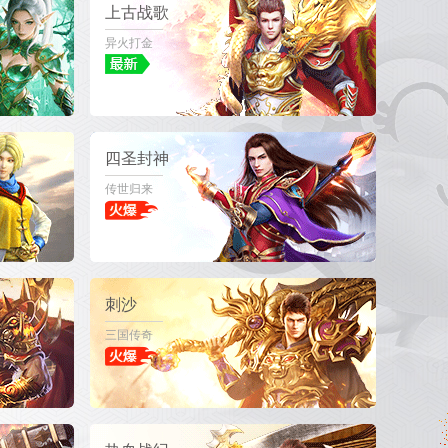
上古战歌
异火打金
四圣封神
传世归来
刺沙
三国传奇