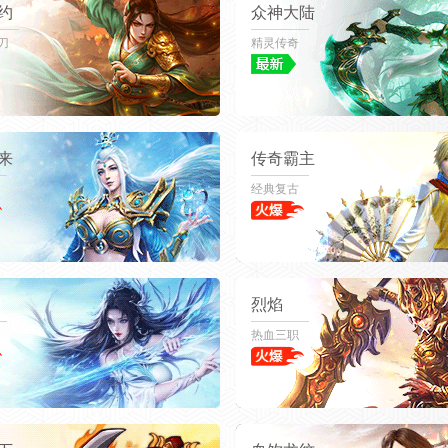
约
众神大陆
刀
精灵传奇
来
传奇霸主
经典复古
烈焰
热血三职