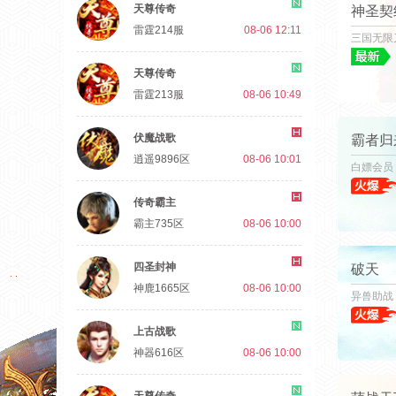
天尊传奇
神圣契
雷霆214服
08-06 12:11
三国无限
天尊传奇
雷霆213服
08-06 10:49
伏魔战歌
霸者归
逍遥9896区
08-06 10:01
白嫖会员
传奇霸主
霸主735区
08-06 10:00
四圣封神
破天
神鹿1665区
08-06 10:00
异兽助战
上古战歌
神器616区
08-06 10:00