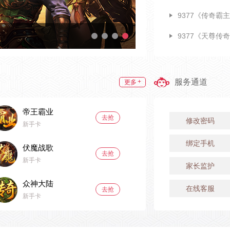
9377《传奇霸
9377《天尊传
服务通道
+
更多
帝王霸业
去抢
修改密码
新手卡
绑定手机
伏魔战歌
去抢
新手卡
家长监护
众神大陆
在线客服
去抢
新手卡