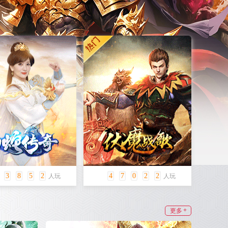
3
9
4
3
4
7
0
4
6
人玩
人玩
+
更多