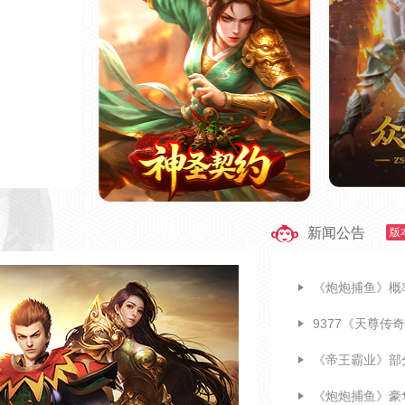
戏
礼包
新闻公告
版
开
开始游戏
《炮炮捕鱼》概
官网
官网
|
礼包
9377《天尊传
《帝王霸业》部
《炮炮捕鱼》豪