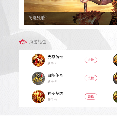
【尊享卡】买到就是赚到
伏魔战歌
页游礼包
天尊传奇
去抢
新手卡
白蛇传奇
去抢
新手卡
神圣契约
去抢
新手卡