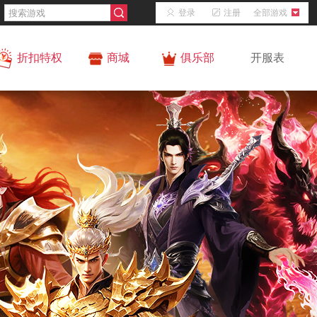
登录
注册
全部游戏
折扣特权
商城
俱乐部
开服表