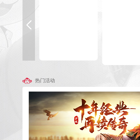
开始游
开始游戏
官网
|
包
官网
|
礼包
热门活动