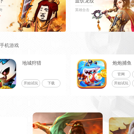
下
血饮龙纹
奇
英雄合击
/手机游戏
地城狩猎
炮炮捕鱼
官网
开始试玩
下载
开始试玩
源战役
传奇风云
官网
礼包
开始试玩
下载
开始试玩